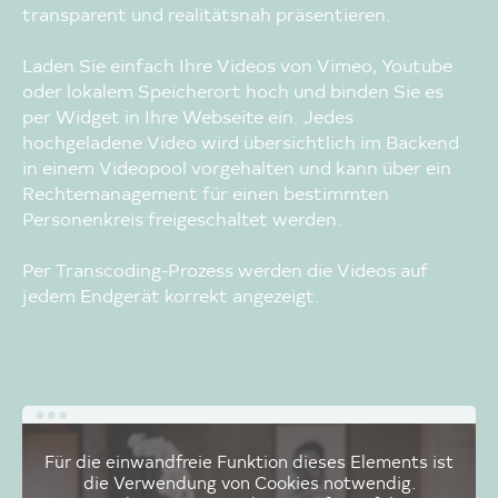
transparent und realitätsnah präsentieren.
Laden Sie einfach Ihre Videos von Vimeo, Youtube
oder lokalem Speicherort hoch und binden Sie es
per Widget in Ihre Webseite ein. Jedes
hochgeladene Video wird übersichtlich im Backend
in einem Videopool vorgehalten und kann über ein
Rechtemanagement für einen bestimmten
Personenkreis freigeschaltet werden.
Per Transcoding-Prozess werden die Videos auf
jedem Endgerät korrekt angezeigt.
Für die einwandfreie Funktion dieses Elements ist
die Verwendung von Cookies notwendig.