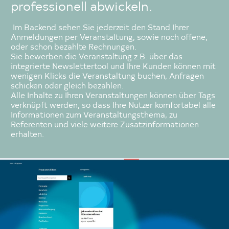
professionell abwickeln.
Im Backend sehen Sie jederzeit den Stand Ihrer
Anmeldungen per Veranstaltung, sowie noch offene,
oder schon bezahlte Rechnungen.
Sie bewerben die Veranstaltung z.B. über das
integrierte Newslettertool und Ihre Kunden können mit
wenigen Klicks die Veranstaltung buchen, Anfragen
schicken oder gleich bezahlen.
Alle Inhalte zu Ihren Veranstaltungen können über Tags
verknüpft werden, so dass Ihre Nutzer komfortabel alle
Informationen zum Veranstaltungsthema, zu
Referenten und viele weitere Zusatzinformationen
erhalten.